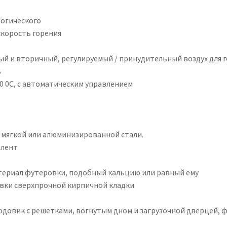
логического
 скорость горения
ый и вторичный, регулируемый / принудительный воздух для 
ь
00 0C, с автоматическим управлением
 мягкой или алюминизированной стали.
алент
ериал футеровки, подобный кальцию или равный ему
вки сверхпрочной кирпичной кладки
довик с решетками, вогнутым дном и загрузочной дверцей,