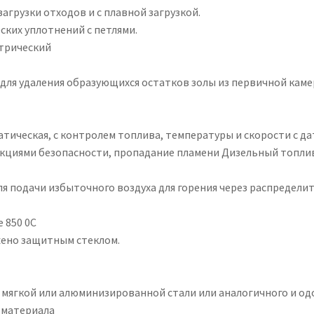
агрузки отходов и с плавной загрузкой.
ких уплотнений с петлями.
ктрический
 для удаления образующихся остатков золы из первичной кам
атическая, с контролем топлива, температуры и скорости с д
нкциями безопасности, пропадание пламени Дизельный топл
для подачи избыточного воздуха для горения через распредели
 850 0C
жено защитным стеклом.
 мягкой или алюминизированной стали или аналогичного и од
о материала