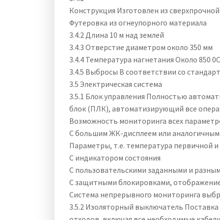
Конструкция Изготовлен из сверхпрочной
Футеровка из огнеупорного материала
3.4.2 Длина 10 м над землей
3.4.3 Отверстие диаметром около 350 мм
3.4.4 Температура нагнетания Около 850 0
3.4.5 Выбросы В соответствии со стандар
3.5 Электрическая система
3.5.1 Блок управления Полностью автома
блок (ПЛК), автоматизирующий все опера
Возможность мониторинга всех параметр
С большим ЖК-дисплеем или аналогичным 
Параметры, т.е. температура первичной и
С индикатором состояния
С пользовательскими заданными и разным
С защитными блокировками, отображением
Система непрерывного мониторинга выб
3.5.2 Изоляторный выключатель Поставка и
отходов, включая все необходимые кабели 