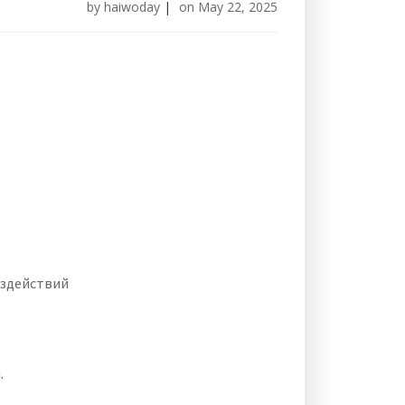
by
haiwoday
|
on
May 22, 2025
оздействий
.