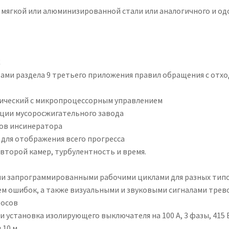
 мягкой или алюминизированной стали или аналогичного и од
C
тами раздела 9 третьего приложения правил обращения с отход
тический с микропроцессорным управлением
ции мусоросжигательного завода
ов инсинератора
для отображения всего прогресса
 второй камер, турбулентность и время.
и запрограммированными рабочими циклами для разных типов
 ошибок, а также визуальными и звуковыми сигналами трево
росов
 установка изолирующего выключателя на 100 А, 3 фазы, 415 В,
10 м.