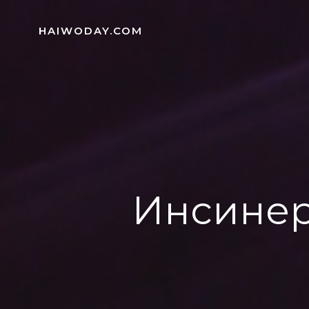
Skip
to
HAIWODAY.COM
content
Инсинер