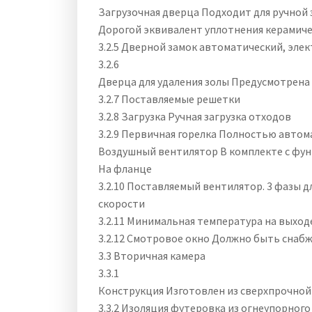
Загрузочная дверца Подходит для ручной з
Дорогой эквивалент уплотнения керамичес
3.2.5 Дверной замок автоматический, эле
3.2.6
Дверца для удаления золы Предусмотрена
3.2.7 Поставляемые решетки
3.2.8 Загрузка Ручная загрузка отходов
3.2.9 Первичная горелка Полностью автом
Воздушный вентилятор В комплекте с фу
На фланце
3.2.10 Поставляемый вентилятор. 3 фазы 
скорости
3.2.11 Минимальная температура на выходе
3.2.12 Смотровое окно Должно быть снаб
3.3 Вторичная камера
3.3.1
Конструкция Изготовлен из сверхпрочной
3.3.2 Изоляция футеровка из огнеупорног