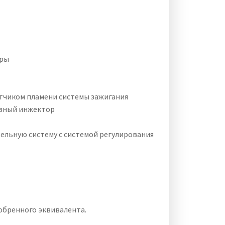
еры
атчиком пламени системы зажигания
ивный инжектор
тельную систему с системой регулирования
обренного эквивалента.