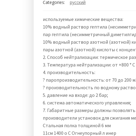
Categories:
русский
используемые химические вещества:
10% водный раствор гептила (несимметр
пар гептила (несимметричный диметилгидра
10% водный раствор азотной (азотной) к
пары азотной (азотной) кислоты с концентр
2. Способ нейтрализации: термическое ра
3. Температура нейтрализации: от +800 ° C 
4. производительность:
? паропроизводительность: от 70 до 200 м3
? производительность по водному раствору:
5. давление на входе: до 2 бар;
6. система автоматического управления;
7. Габаритные размеры должны позволять 
производители установок для сжигания м
Стальная полка толщиной 6 мм
11см 1400 o C Огнеупорный л инер