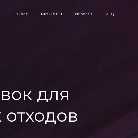
HOME
PRODUCT
NEWEST
RFQ
вок для
 отходов