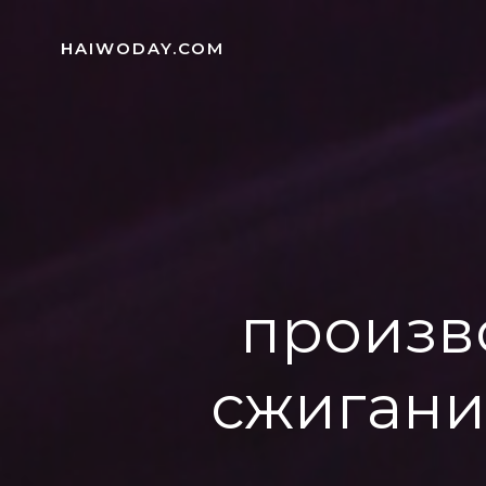
Skip
to
HAIWODAY.COM
content
произв
сжигани