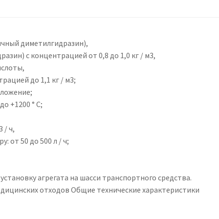
ичный диметилгидразин),
зин) с концентрацией от 0,8 до 1,0 кг / м3,
ислоты,
ацией до 1,1 кг / м3;
зложение;
до +1200 ° C;
 / ч,
 от 50 до 500 л / ч;
установку агрегата на шасси транспортного средства.
едицинских отходов Общие технические характеристики