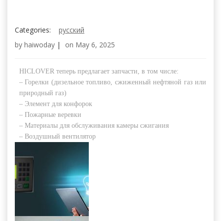
Categories:
русский
by
haiwoday
|
on
May 6, 2025
HICLOVER теперь предлагает запчасти, в том числе:
– Горелки (дизельное топливо, сжиженный нефтяной газ или
природный газ)
– Элемент для конфорок
– Пожарные веревки
– Материалы для обслуживания камеры сжигания
– Воздушный вентилятор