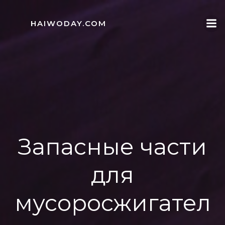
Skip
to
HAIWODAY.COM
content
Запасные части
для
мусоросжигател