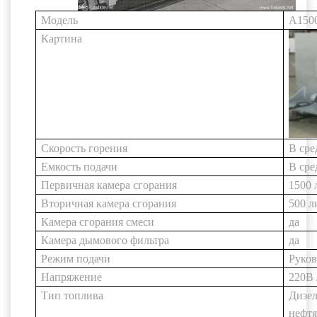
Модель
A150
Картина
Скорость горения
В сре
Емкость подачи
В сре
Первичная камера сгорания
1500 
Вторичная камера сгорания
500 л
Камера сгорания смеси
да
Камера дымового фильтра
да
Режим подачи
Руков
Напряжение
220В 
Тип топлива
Дизе
нефтя