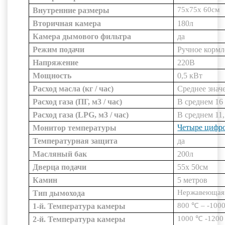
75x75x
60см
Внутренние размеры
Вторичная камера
180л
Камера дымового фильтра
да
Режим подачи
Ручное кормл
Напряжение
220В
Мощность
0,5 кВт
Расход масла (кг / час)
Среднее знач
Расход газа (ПГ, м3 / час)
В среднем 16
Расход газа (LPG, м3 / час)
В среднем 11
Четыре цифр
Монитор температуры
Температурная защита
да
Масляный бак
200л
Дверца подачи
55x
50см
Камин
5 метров
Нержавеющая 
Тип дымохода
800
℃
–
-100
1-й. Температура камеры
1000
℃
-1200
2-й. Температура камеры