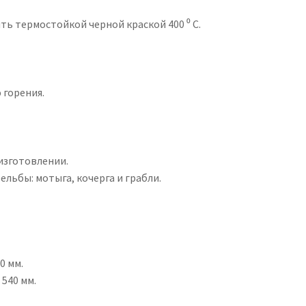
ть термостойкой черной краской 400 ⁰ C.
 горения.
 изготовлении.
льбы: мотыга, кочерга и грабли.
0 мм.
 540 мм.