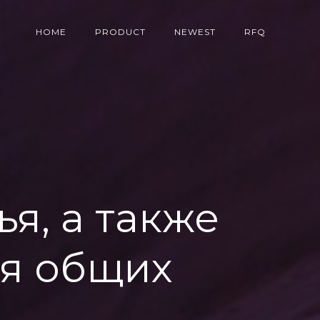
HOME
PRODUCT
NEWEST
RFQ
я, а также
ия общих