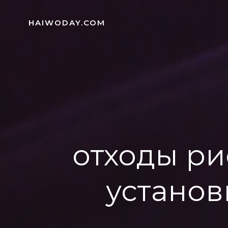
Skip
to
HAIWODAY.COM
content
отходы ри
установ