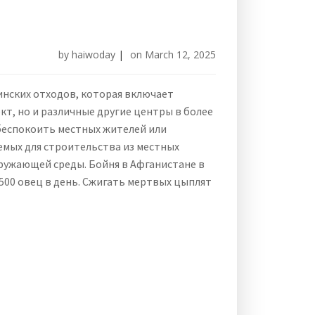
by
haiwoday
|
on
March 12, 2025
инских отходов, которая включает
т, но и различные другие центры в более
 беспокоить местных жителей или
емых для строительства из местных
кружающей среды. Бойня в Афганистане в
 500 овец в день. Сжигать мертвых цыплят