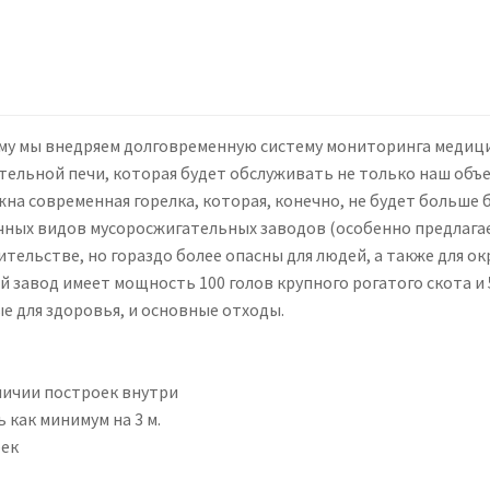
ому мы внедряем долговременную систему мониторинга медиц
льной печи, которая будет обслуживать не только наш объек
жна современная горелка, которая, конечно, не будет больше
чных видов мусоросжигательных заводов (особенно предлага
тельстве, но гораздо более опасны для людей, а также для о
й завод имеет мощность 100 голов крупного рогатого скота и
ные для здоровья, и основные отходы.
аличии построек внутри
 как минимум на 3 м.
оек