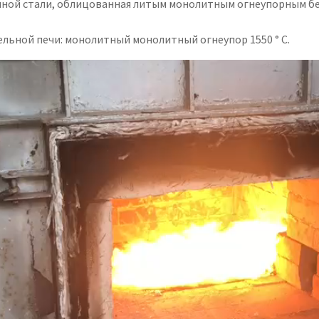
нной стали, облицованная литым монолитным огнеупорным бет
льной печи: монолитный монолитный огнеупор 1550 ° C.