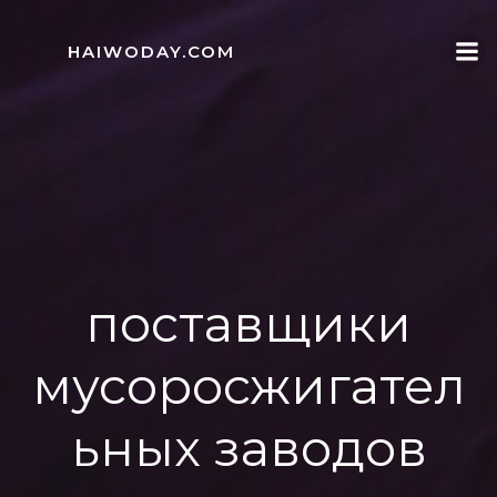
Skip
to
HAIWODAY.COM
content
поставщики
мусоросжигател
ьных заводов