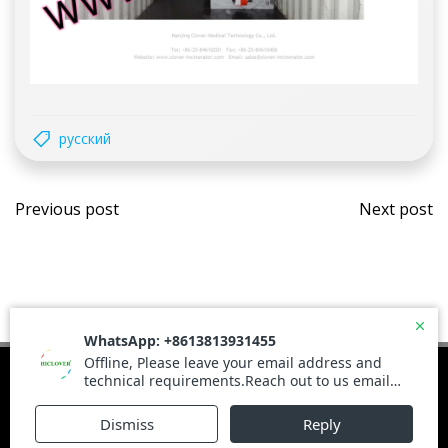
русский
Post
Post
Previous post
Next post
navigation
navi
© 2026 Haiwoday.com. Built using WordPress and
Brite Theme .