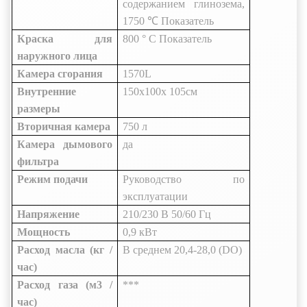
содержанием глинозема,
1750 ℃
Показатель
Краска для
800 ° С
Показатель
наружного лица
Камера сгорания
1570L
Внутренние
150x100x
105см
размеры
Вторичная камера
750 л
Камера дымового
да
фильтра
Режим подачи
Руководство по
эксплуатации
Напряжение
210/230 В 50/60 Гц
Мощность
0,9 кВт
Расход масла (кг /
В среднем 20,4-28,0 (DO)
час)
Расход газа (м3 /
***
час)