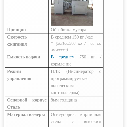
Принцип
Обработка
мусора
Скорость
В среднем
150 кг
/час
* (50/100/200 кг / час по
сжигания
желанию)
Емкость подачи
В среднем
750 кг
/
кормление
Режим
ПЛК (Инсинератор с
управления
программируемым
логическим
контроллером)
Основной корпус
8мм
толщина
Сталь
Материал камеры
Огнеупорная кирпичная
стена с высоким