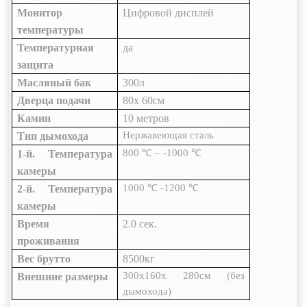
Монитор
Цифровой дисплей
температуры
Температурная
да
защита
Масляный бак
300л
Дверца подачи
80x
60см
Камин
10 метров
Нержавеющая сталь
Тип дымохода
800
℃
–
-1000
℃
1-й. Температура
камеры
1000
℃
-1200
℃
2-й. Температура
камеры
Время
2.0 сек.
проживания
Вес брутто
8500кг
300x160x
280см
(без
Внешние размеры
дымохода)