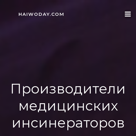
Skip
to
HAIWODAY.COM
content
Производители
медицинских
инсинераторов