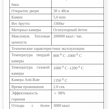
бака
Открытие двери
38 х
48см
Камин
5,0 млн
Вес брутто
3300кг
Материал камеры
Огнеупорный бетон
Максимум. Тепловая
200000 ккал / час.
ценность
Технические характеристики эксплуатации
0
0
Температура твердой
800
С
-1000
С
камеры
0
0
Температура газовой
1000
С
-1200
С
камеры
0
Камера Anti-Rate
1350
С
Время проживания
2.0 сек.
Эффективность
＞
98%
горения
Отходы с более
3000 ккал