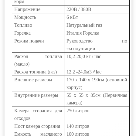
корм
Напряжение
220В / 380В
Мощность
6 кВт
Топливо
Натуральный газ
Горелка
Италия
Горелка
Режим подачи
Руководство по
эксплуатации
Расход топлива
10,2-20,0 кг / час
(масло)
Расход топлива (газ)
12,2
-24,0м3
/Час
Внешние размеры
170 х 140 х
190см
(основной
корпус)
Внутренние размеры
55 х 55 х
85см
(Первичная
камера)
Камера сгорания для
250 литров
отходов
Пост камера сгорания
140 литров
Емкость масляного
100 литров