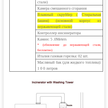
стали)
Камера смешанного сгорания
Влажный скруббер (
Стиральная
башня) (основной корпус из
нержавеющей стали)
Контроллер инсинератора
Камин:
5
.0Meters
* (обновление до нержавеющей стали,
бесплатно)
Италия
газовая горелка: 02 шт.
Масляный бак (для жидкого топлива):
1
0 0
литров