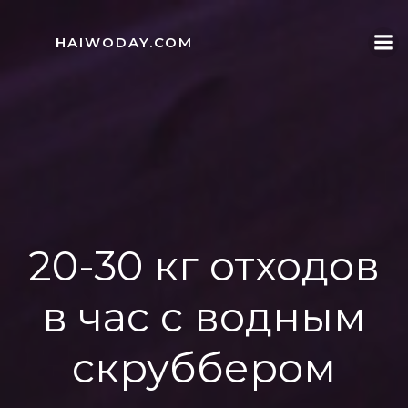
Skip
to
HAIWODAY.COM
content
20-30 кг отходов
в час с водным
скруббером