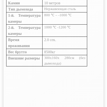
Камин
10 метров
Нержавеющая сталь
Тип дымохода
800
℃
–
-1000
℃
1-й. Температура
камеры
1000
℃
-1200
℃
2-й. Температура
камеры
Время
2.0 сек.
проживания
Вес брутто
8500кг
300x160x
280см
(без
Внешние размеры
дымохода)