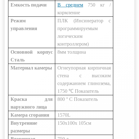
Емкость подачи
В среднем
750 кг
/
кормление
Режим
ПЛК (Инсинератор с
управления
программируемым
логическим
контроллером)
Основной корпус
8мм
толщина
Сталь
Материал камеры
Огнеупорная кирпичная
стена с высоким
содержанием глинозема,
1750 ℃
Показатель
Краска для
800 ° С
Показатель
наружного лица
Камера сгорания
1570L
Внутренние
150x100x
105см
размеры
Вторичная
750 л