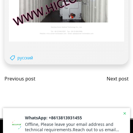
русский
Post
Post
Previous post
Next post
navigation
navi