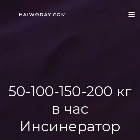
Skip
to
HAIWODAY.COM
content
50-100-150-200 кг
в час
Инсинератор