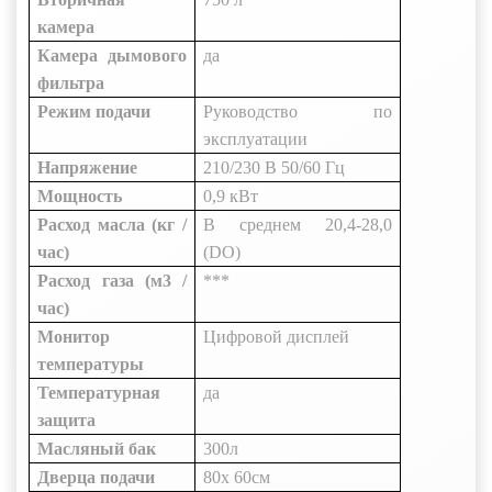
камера
Камера дымового
да
фильтра
Режим подачи
Руководство по
эксплуатации
Напряжение
210/230 В 50/60 Гц
Мощность
0,9 кВт
Расход масла (кг /
В среднем 20,4-28,0
час)
(DO)
Расход газа (м3 /
***
час)
Монитор
Цифровой дисплей
температуры
Температурная
да
защита
Масляный бак
300л
Дверца подачи
80x
60см