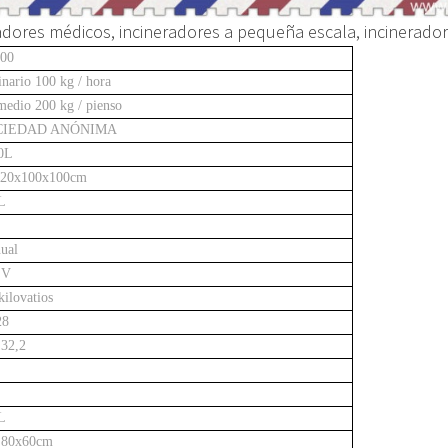
radores médicos, incineradores a pequeña escala, incinerado
00
nario 100 kg / hora
medio 200 kg / pienso
CIEDAD ANÓNIMA
0L
120x100x100cm
L
ual
 V
kilovatios
28
 32,2
L
 80x60cm