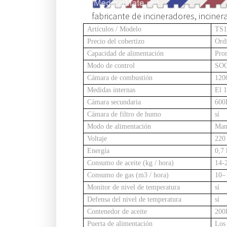
fabricante de incineradores, incine
Artículos / Modelo
TS1
Precio del cobertizo
Ordi
Capacidad de alimentación
Pro
Modo de control
SO
Cámara de combustión
120
Medidas internas
El 
Cámara secundaria
600
Cámara de filtro de humo
sí
Modo de alimentación
Man
Voltaje
220
Energía
0,7 
Consumo de aceite (kg / hora)
14-
Consumo de gas (m3 / hora)
10–
Monitor de nivel de temperatura
sí
Defensa del nivel de temperatura
sí
Contenedor de aceite
200
Puerta de alimentación
Los