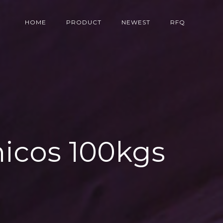
HOME
PRODUCT
NEWEST
RFQ
nicos 100kgs