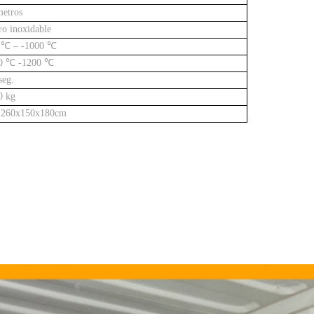
metros
ro inoxidable
 ℃ – -1000 ℃
0 ℃ -1200 ℃
seg.
0 kg
 260x150x180cm