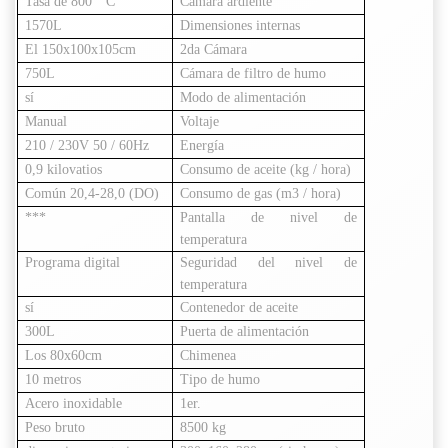
Tasa de 800 ° C
Cámara ardiente
1570L
Dimensiones internas
El 150x100x105cm
2da Cámara
750L
Cámara de filtro de humo
sí
Modo de alimentación
Manual
Voltaje
210 / 230V 50 / 60Hz
Energía
0,9 kilovatios
Consumo de aceite (kg / hora)
Común 20,4-28,0 (DO)
Consumo de gas (m3 / hora)
***
Pantalla de nivel de
temperatura
Programa digital
Seguridad del nivel de
temperatura
sí
Contenedor de aceite
300L
Puerta de alimentación
Los 80x60cm
Chimenea
10 metros
Tipo de humo
Acero inoxidable
1er.
Peso bruto
8500 kg