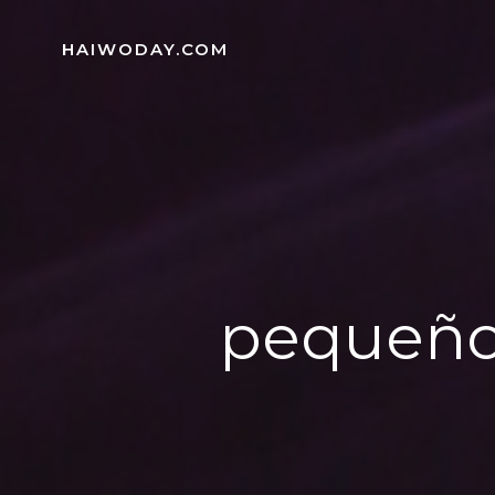
Skip
to
HAIWODAY.COM
content
pequeño 