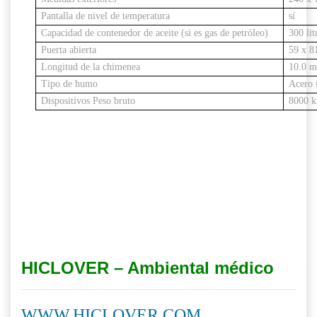
Pantalla de nivel de temperatura
sí
Capacidad de contenedor de aceite (si es gas de petróleo)
300 lit
Puerta abierta
59 x 8
Longitud de la chimenea
10.0 m
Tipo de humo
Acero 
Dispositivos Peso bruto
8000 k
HICLOVER – Ambiental médico
WWW.HICLOVER.COM