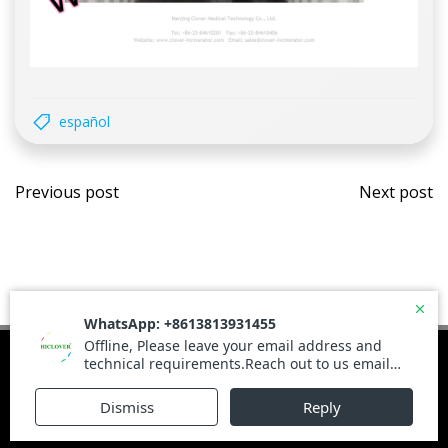
español
Post
Post
Previous post
Next post
navigation
navi
© 2026 Haiwoday.com. Built using WordPress and
Brite Theme .