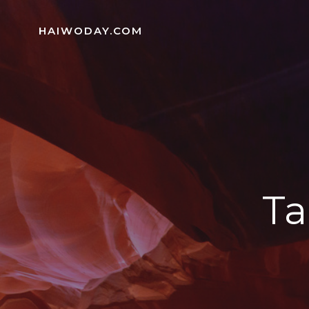
Skip
to
HAIWODAY.COM
content
Ta