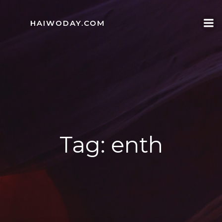
Skip
to
HAIWODAY.COM
content
Tag:
enth