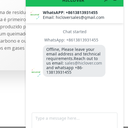
a de resíduos sólidos passa por uma
ua é primeiro retirada dos resíduos não
 produzido pelo material queimando nas
um queimador auxiliar. À medida que os
carbono e outras substâncias são
os em gases queimáveis. Isso é […]
read more...