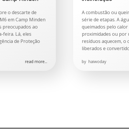
bre o descarte de
A combustão ou queim
or M6 em Camp Minden
série de etapas. A ág
os preocupados ao
queimados pelo calor
feira. Lá, eles
proximidades ou por 
gência de Proteção
resíduos aquecem, o 
liberados e convertid
read more...
by
haiwoday