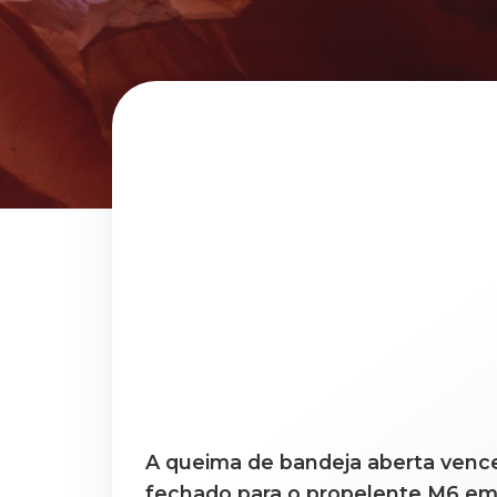
A queima de bandeja aberta vence
fechado para o propelente M6 e