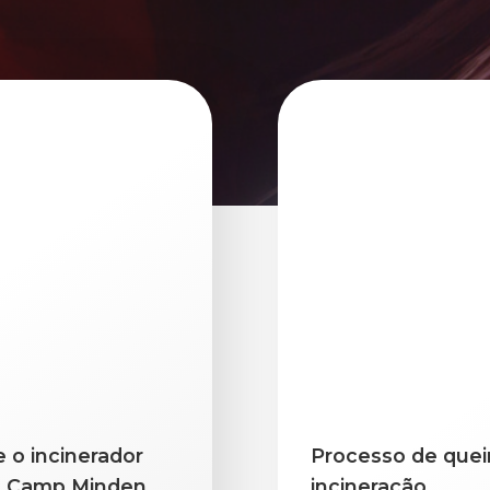
 o incinerador
Processo de quei
m Camp Minden
incineração