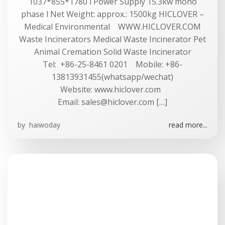
1037*855*1780 l Power Supply 15.3kw mono
phase l Net Weight: approx.: 1500kg HICLOVER –
Medical Environmental WWW.HICLOVER.COM
Waste Incinerators Medical Waste Incinerator Pet
Animal Cremation Solid Waste Incinerator
Tel: +86-25-8461 0201 Mobile: +86-
13813931455(whatsapp/wechat)
Website: www.hiclover.com
Email:
sales@hiclover.com
[…]
by
haiwoday
read more...