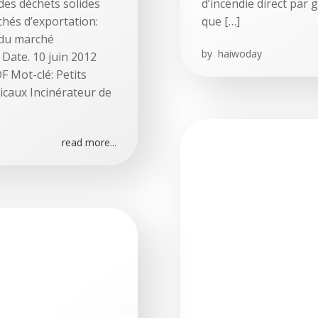
 des déchets solides
d’incendie direct par 
hés d’exportation:
que […]
 du marché
by
haiwoday
 Date. 10 juin 2012
 Mot-clé: Petits
icaux Incinérateur de
read more...