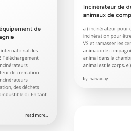
Incinérateur de 
animaux de comp
a.) incinérateur pour
, équipement de
incinération pour être
agnie
VS et ramasser les ce
international des
animaux de compagnie.
12 Téléchargement:
animal dans la chambre
incinérateurs
animal est le corps. e.
ateur de crémation
by
haiwoday
ncinérateurs
ation, des déchets
ombustible oi. En tant
read more...