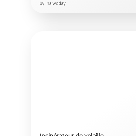
by
haiwoday
Incinérateur de volaille