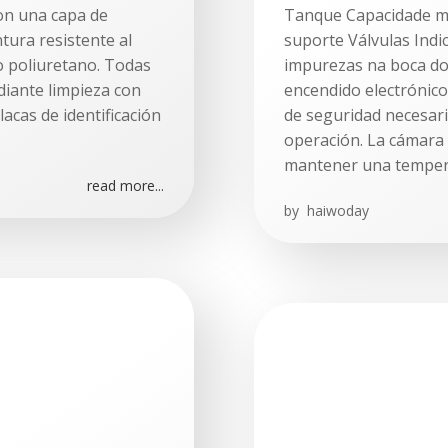
on una capa de
Tanque Capacidade mí
tura resistente al
suporte Válvulas Indic
po poliuretano. Todas
impurezas na boca d
diante limpieza con
encendido electrónico
acas de identificación
de seguridad necesar
operación. La cámara
mantener una temper
read more...
by
haiwoday