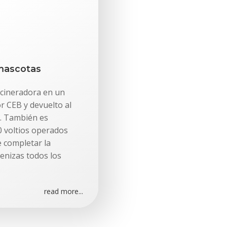
 mascotas
ncineradora en un
r CEB y devuelto al
e. También es
0 voltios operados
e completar la
enizas todos los
read more...