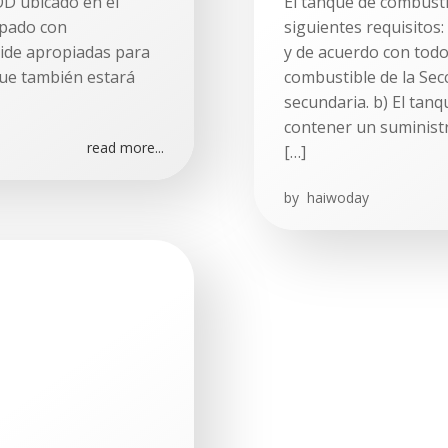
OD ubicado en el
El tanque de combusti
uipado con
siguientes requisitos:
oide apropiadas para
y de acuerdo con todo
que también estará
combustible de la Secc
secundaria. b) El tan
contener un suministr
read more...
[…]
by
haiwoday