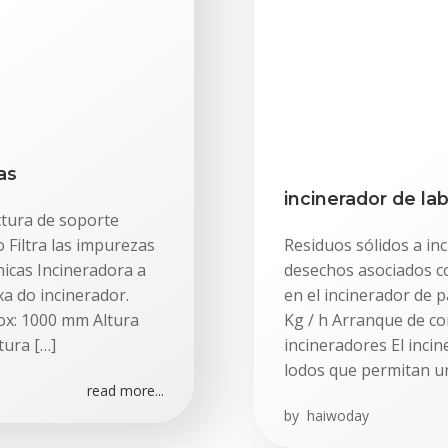
as
incinerador de la
ctura de soporte
 Filtra las impurezas
Residuos sólidos a in
nicas Incineradora a
desechos asociados co
xa do incinerador.
en el incinerador de 
x: 1000 mm Altura
Kg / h Arranque de co
tura […]
incineradores El inc
lodos que permitan u
read more...
by
haiwoday