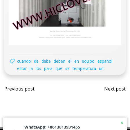
cuando
de
debe
deben
el
en
equipo
español
estar
la
los
para
que
se
temperatura
un
Post
Post
Previous post
Next post
navigation
navi