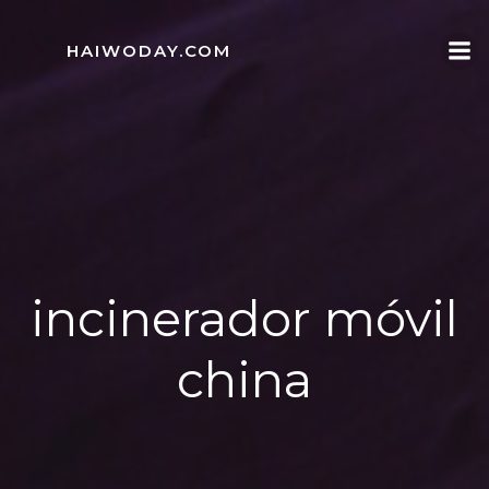
Skip
to
HAIWODAY.COM
content
incinerador móvil
china