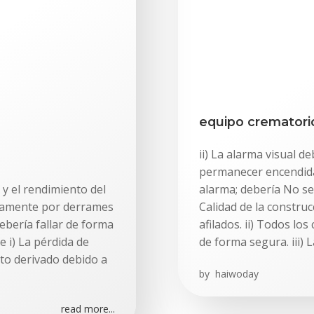
equipo crematori
ii) La alarma visual d
permanecer encendida 
 y el rendimiento del
alarma; debería No ser
vamente por derrames
Calidad de la constru
 debería fallar de forma
afilados. ii) Todos 
e i) La pérdida de
de forma segura. iii) 
ito derivado debido a
by
haiwoday
read more...