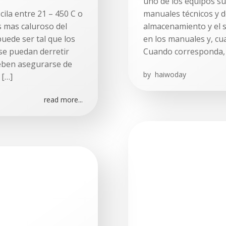
uno de los equipos su
ila entre 21 – 450 C o
manuales técnicos y d
s mas caluroso del
almacenamiento y el s
uede ser tal que los
en los manuales y, cu
 se puedan derretir
Cuando corresponda, s
deben asegurarse de
by
haiwoday
 […]
read more...