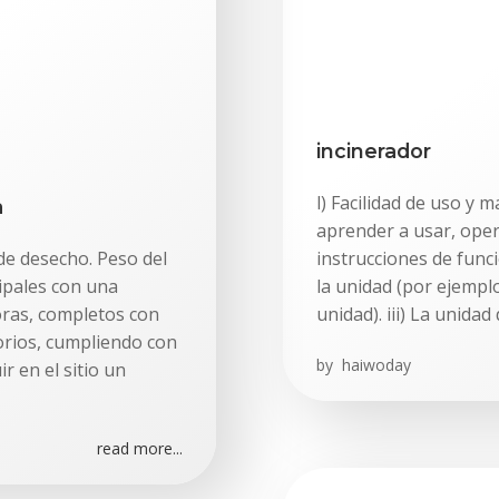
incinerador
l) Facilidad de uso y 
a
aprender a usar, oper
 de desecho. Peso del
instrucciones de func
ipales con una
la unidad (por ejemplo
oras, completos con
unidad). iii) La unidad 
sorios, cumpliendo con
by
haiwoday
r en el sitio un
read more...